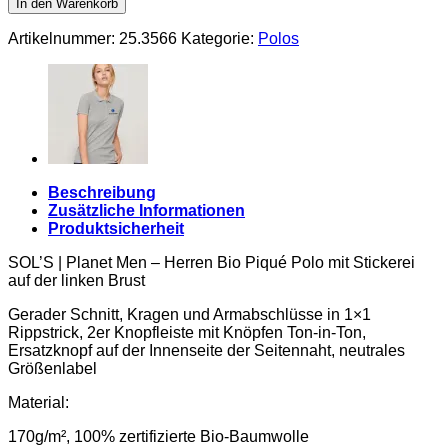
In den Warenkorb
Planet
Men
Artikelnummer:
25.3566
Kategorie:
Polos
Menge
Beschreibung
Zusätzliche Informationen
Produktsicherheit
SOL’S | Planet Men – Herren Bio Piqué Polo mit Stickerei
auf der linken Brust
Gerader Schnitt, Kragen und Armabschlüsse in 1×1
Rippstrick, 2er Knopfleiste mit Knöpfen Ton-in-Ton,
Ersatzknopf auf der Innenseite der Seitennaht, neutrales
Größenlabel
Material:
170g/m², 100% zertifizierte Bio-Baumwolle