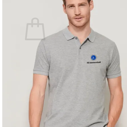
Anmelden
Warenkorb /
0,00
€
0
Es befinden sich keine Produkte im Warenkorb.
Zurück zum Shop
0
Warenkorb