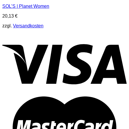
SOL’S | Planet Women
20,13
€
zzgl.
Versandkosten